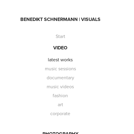
BENEDIKT SCHNERMANN | VISUALS
Start
VIDEO
latest works
music sessions
documentary
music videos
fashion
art
corporate
PHOTOGRAPHY